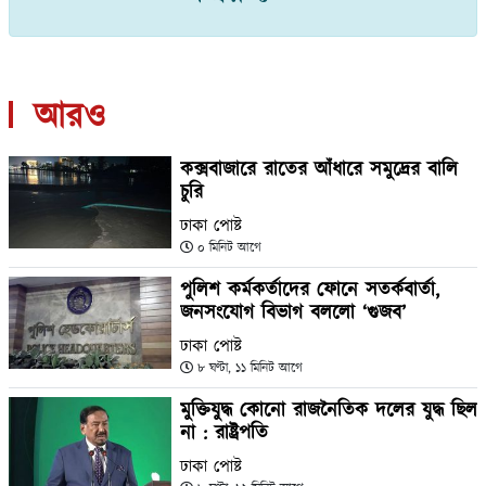
আরও
কক্সবাজারে রাতের আঁধারে সমুদ্রের বালি
চুরি
ঢাকা পোষ্ট
০ মিনিট আগে
পুলিশ কর্মকর্তাদের ফোনে সতর্কবার্তা,
জনসংযোগ বিভাগ বললো ‘গুজব’
ঢাকা পোষ্ট
৮ ঘণ্টা, ১১ মিনিট আগে
মুক্তিযুদ্ধ কোনো রাজনৈতিক দলের যুদ্ধ ছিল
না : রাষ্ট্রপতি
ঢাকা পোষ্ট