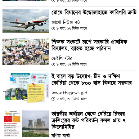
৮ ঘণ্টা, ১২ মিনিট আগে
রোমে বিমানের উড়োজাহাজে কারিগরি ত্রুটি
জাগো নিউজ ২৪
৮ ঘণ্টা, ১৭ মিনিট আগে
শিক্ষক সংকটে চাপে সরকারি প্রাথমিক
বিদ্যালয়, ব্যাহত হচ্ছে পাঠদান
ডেইলি স্টার
৮ ঘণ্টা, ২৭ মিনিট আগে
ই-বাসে বড় উদ্যোগ: চীন ও দক্ষিণ
কোরিয়া থেকে ৮০০ বাস কিনছে সরকার
www.tbsnews.net
৮ ঘণ্টা, ৩৪ মিনিট আগে
ভারতীয় অর্থায়ন থেকে বেরিয়ে রিভার
ক্রসিংয়ের রুট পরিবর্তন কমল প্রায় ৭
কিলোমিটার
বণিক বার্তা