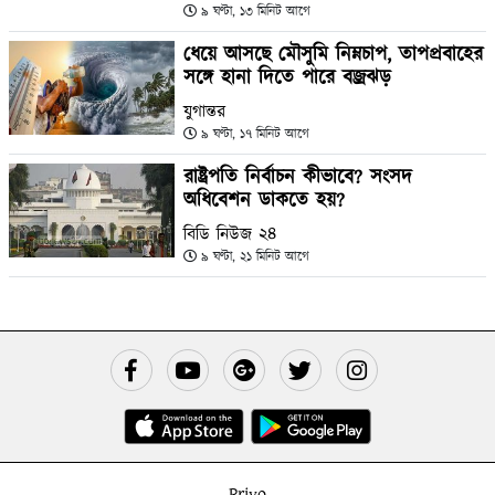
৯ ঘণ্টা, ১৩ মিনিট আগে
ধেয়ে আসছে মৌসুমি নিম্নচাপ, তাপপ্রবাহের
সঙ্গে হানা দিতে পারে বজ্রঝড়
যুগান্তর
৯ ঘণ্টা, ১৭ মিনিট আগে
রাষ্ট্রপতি নির্বাচন কীভাবে? সংসদ
অধিবেশন ডাকতে হয়?
বিডি নিউজ ২৪
৯ ঘণ্টা, ২১ মিনিট আগে
Priyo