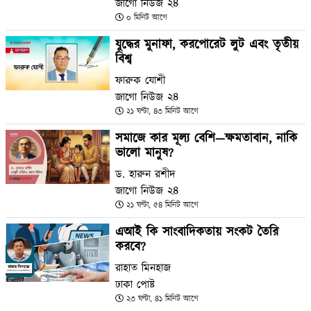
জাগো নিউজ ২৪
০ মিনিট আগে
যুদ্ধের মুনাফা, করপোরেট লুট এবং তৃতীয়
বিশ্ব
ফারুক যোশী
জাগো নিউজ ২৪
২১ ঘণ্টা, ৪৩ মিনিট আগে
সমাজে কার মূল্য বেশি—ক্ষমতাবান, নাকি
ভালো মানুষ?
ড. হারুন রশীদ
জাগো নিউজ ২৪
২১ ঘণ্টা, ৫৪ মিনিট আগে
এআই কি সাংবাদিকতায় সংকট তৈরি
করবে?
রাহাত মিনহাজ
ঢাকা পোষ্ট
২৩ ঘণ্টা, ৪১ মিনিট আগে