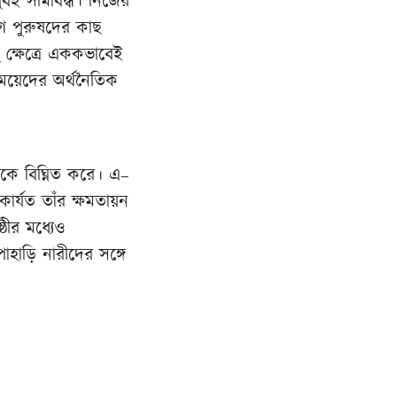
খুবই সীমাবদ্ধ। নিজের
গে পুরুষদের কাছ
ু ক্ষেত্রে এককভাবেই
মেয়েদের অর্থনৈতিক
নকে বিঘ্নিত করে। এ–
কার্যত তাঁর ক্ষমতায়ন
ঠীর মধ্যেও
াহাড়ি নারীদের সঙ্গে