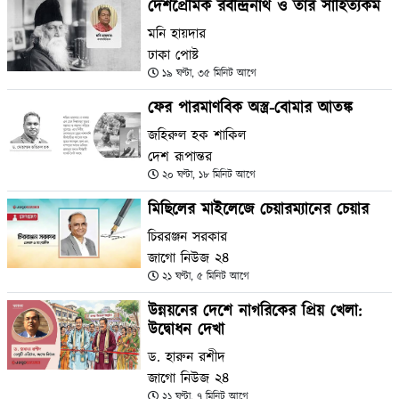
দেশপ্রেমিক রবীন্দ্রনাথ ও তার সাহিত্যকর্ম
মনি হায়দার
ঢাকা পোষ্ট
১৯ ঘণ্টা, ৩৫ মিনিট আগে
ফের পারমাণবিক অস্ত্র-বোমার আতঙ্ক
জহিরুল হক শাকিল
দেশ রূপান্তর
২০ ঘণ্টা, ১৮ মিনিট আগে
মিছিলের মাইলেজে চেয়ারম্যানের চেয়ার
চিররঞ্জন সরকার
জাগো নিউজ ২৪
২১ ঘণ্টা, ৫ মিনিট আগে
উন্নয়নের দেশে নাগরিকের প্রিয় খেলা:
উদ্বোধন দেখা
ড. হারুন রশীদ
জাগো নিউজ ২৪
২১ ঘণ্টা, ৭ মিনিট আগে