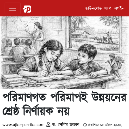
ডাউনলোড অ্যাপ
লগইন
পরিমাণগত পরিমাপই উন্নয়নের
শ্রেষ্ঠ নির্ণায়ক নয়
www.ajkerpatrika.com
ড. সেলিম জাহান
প্রকাশিত: ০৮ এপ্রিল ২০২৬,