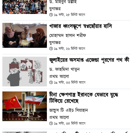
ড. মাহবুব উল্লাহ
যুগান্তর
১৯ ঘণ্টা, ২৫ মিনিট আগে
গাজার ধ্বংসস্তূপে স্বপ্নছোঁয়ার হাসি
মোহাম্মদ হাসান শরীফ
যুগান্তর
১৯ ঘণ্টা, ২৬ মিনিট আগে
জুলাইয়ের অসমাপ্ত এজেন্ডা পূরণের পথ কী
ড. ফাহমিদা খাতুন
প্রথম আলো
১৯ ঘণ্টা, ৩৩ মিনিট আগে
চীনা ক্ষেপণাস্ত্র ইরানকে যেভাবে যুদ্ধে
টিকিয়ে রেখেছে
জান্নুস টি এইচ সিয়াহান
প্রথম আলো
১৯ ঘণ্টা, ৩৫ মিনিট আগে