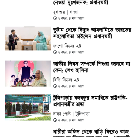
নেওয়া দুঃখজনক: প্রধানমন্ত্রী
যুগান্তর
| গাজা
২ বছর, ৪ মাস আগে
ভুটান থেকে বিদ্যুৎ আমদানিতে ভারতের
সহযোগিতা চাইলেন প্রধানমন্ত্রী
জাগো নিউজ ২৪
২ বছর, ৪ মাস আগে
জাতীয় দিবস সম্পর্কে শিশুরা জানবে না
কেন: শেখ হাসিনা
বিডি নিউজ ২৪
২ বছর, ৪ মাস আগে
টুঙ্গিপাড়ায় বঙ্গবন্ধুর সমাধিতে রাষ্ট্রপতি-
প্রধানমন্ত্রীর শ্রদ্ধা
ঢাকা পোষ্ট
| টুঙ্গিপাড়া
২ বছর, ৪ মাস আগে
নারীরা অফিস থেকে বাড়ি ফিরেও কাজ