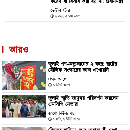
করেন যা হিসাব করা হয় না: প্রধানমন্ত্রী
ডেইলি স্টার
২ বছর, ৫ মাস আগে
আরও
জুলাই গণ–অভ্যুত্থানের ২ বছর: রাষ্ট্রের
মৌলিক সংস্কারের কাজ এগোয়নি
প্রথম আলো
০ মিনিট আগে
জুলাই স্মৃতি জাদুঘর পরিদর্শন করলেন
এনসিপি নেতারা
জাগো নিউজ ২৪
৬ ঘণ্টা, ৭ মিনিট আগে