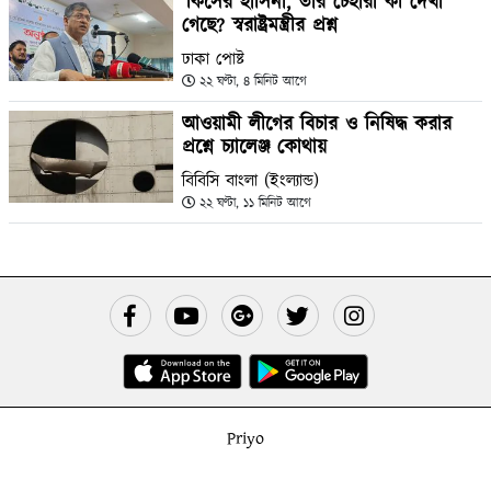
‘কিসের হাসিনা, তার চেহারা কী দেখা
গেছে? স্বরাষ্ট্রমন্ত্রীর প্রশ্ন
ঢাকা পোষ্ট
২২ ঘণ্টা, ৪ মিনিট আগে
আওয়ামী লীগের বিচার ও নিষিদ্ধ করার
প্রশ্নে চ্যালেঞ্জ কোথায়
বিবিসি বাংলা (ইংল্যান্ড)
২২ ঘণ্টা, ১১ মিনিট আগে
Priyo