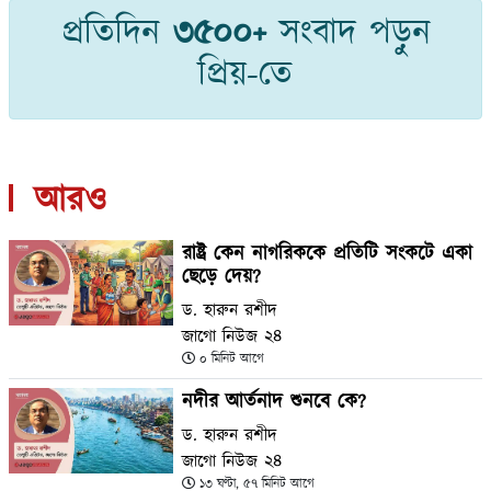
প্রতিদিন
৩৫০০+
সংবাদ পড়ুন
প্রিয়-তে
আরও
রাষ্ট্র কেন নাগরিককে প্রতিটি সংকটে একা
ছেড়ে দেয়?
ড. হারুন রশীদ
জাগো নিউজ ২৪
০ মিনিট আগে
নদীর আর্তনাদ শুনবে কে?
ড. হারুন রশীদ
জাগো নিউজ ২৪
১৩ ঘণ্টা, ৫৭ মিনিট আগে