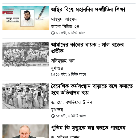
অস্থির বিশ্বে মহানবির সম্প্রীতির শিক্ষা
মাহমুদ আহমদ
জাগো নিউজ ২৪
১৪ ঘণ্টা, ১ মিনিট আগে
আমাদের কালের নায়ক : লাল রক্তের
প্রতীক
সলিমুল্লাহ খান
যুগান্তর
১৫ ঘণ্টা, ১ মিনিট আগে
বৈদেশিক কর্মসংস্থান বাড়াতে হলে কমাতে
হবে অভিবাসন ব্যয়
ড. মো. বখতিয়ার উদ্দিন
যুগান্তর
১৫ ঘণ্টা, ৪ মিনিট আগে
পুতিন কি মৃত্যুকে জয় করতে পারবেন
ড. মইনুল হাসান