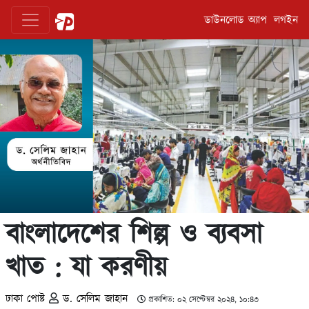
ডাউনলোড অ্যাপ
লগইন
বাংলাদেশের শিল্প ও ব্যবসা
খাত : যা করণীয়
ঢাকা পোষ্ট
ড. সেলিম জাহান
প্রকাশিত: ০২ সেপ্টেম্বর ২০২৪, ১০:৪৩