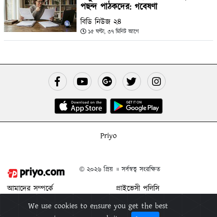
পছন্দ পাঠকদের: গবেষণা
বিডি নিউজ ২৪
১৫ ঘণ্টা, ৩৭ মিনিট আগে
Priyo
© ২০২৬ প্রিয় ॥ সর্বস্বত্ব সংরক্ষিত
আমাদের সম্পর্কে
প্রাইভেসী পলিসি
যোগাযোগ করুন
শর্ত ও নিয়মাবলী
We use cookies to ensure you get the best
বিজ্ঞাপন দিন
প্রিয় মুক্তিপিন