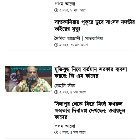
প্রথম আলো
২ বছর, ৮ মাস আগে
সাতকানিয়ায় পুকুরে ডুবে সাংসদ নদভীর
ভাইয়ের মৃত্যু
দৈনিক আজাদী
| সাতকানিয়া
৫ বছর, ১১ মাস আগে
মুক্তিযুদ্ধ নিয়ে বর্তমান সরকার ব্যবসা
করছে: জি এম কাদের
ডেইলি স্টার
২ বছর, ৪ মাস আগে
সিঙ্গাপুর থেকে ফিরে মির্জা ফখরুল
ক্ষমতার দিবাস্বপ্ন দেখছেন: ওবায়দুল
কাদের
প্রথম আলো
২ বছর, ৪ মাস আগে