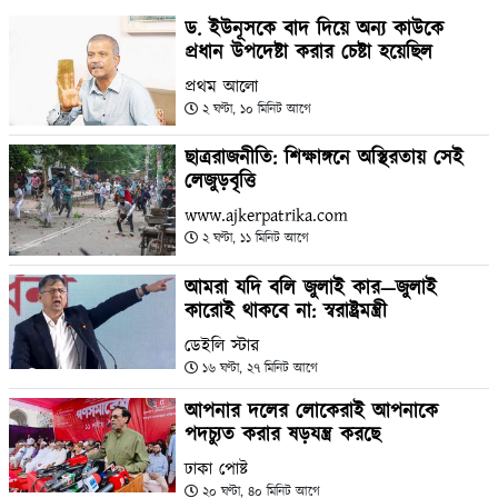
ড. ইউনূসকে বাদ দিয়ে অন্য কাউকে
প্রধান উপদেষ্টা করার চেষ্টা হয়েছিল
প্রথম আলো
২ ঘণ্টা, ১০ মিনিট আগে
ছাত্ররাজনীতি: শিক্ষাঙ্গনে অস্থিরতায় সেই
লেজুড়বৃত্তি
www.ajkerpatrika.com
২ ঘণ্টা, ১১ মিনিট আগে
আমরা যদি বলি জুলাই কার—জুলাই
কারোই থাকবে না: স্বরাষ্ট্রমন্ত্রী
ডেইলি স্টার
১৬ ঘণ্টা, ২৭ মিনিট আগে
আপনার দলের লোকেরাই আপনাকে
পদচ্যুত করার ষড়যন্ত্র করছে
ঢাকা পোষ্ট
২০ ঘণ্টা, ৪০ মিনিট আগে