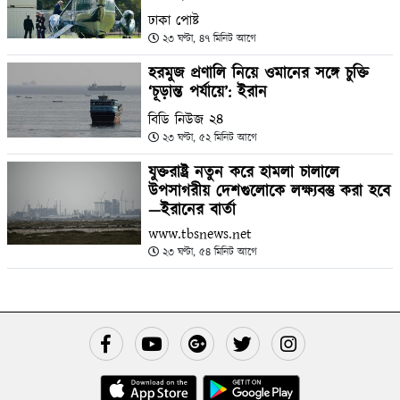
ঢাকা পোষ্ট
২৩ ঘণ্টা, ৪৭ মিনিট আগে
হরমুজ প্রণালি নিয়ে ওমানের সঙ্গে চুক্তি
‘চূড়ান্ত পর্যায়ে’: ইরান
বিডি নিউজ ২৪
২৩ ঘণ্টা, ৫২ মিনিট আগে
যুক্তরাষ্ট্র নতুন করে হামলা চালালে
উপসাগরীয় দেশগুলোকে লক্ষ্যবস্তু করা হবে
—ইরানের বার্তা
www.tbsnews.net
২৩ ঘণ্টা, ৫৪ মিনিট আগে