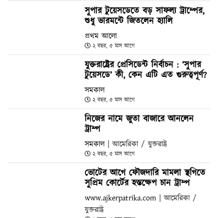
সুপার টুয়েসডেতে বড় সাফল্য ট্রাম্পের,
শুধু ভারমন্টে জিতলেন হ্যালি
প্রথম আলো
২ বছর, ৫ মাস আগে
যুক্তরাষ্ট্রের প্রেসিডেন্ট নির্বাচন : ‘সুপার
টুয়েসডে’ কী, কেন এটি এত গুরুত্বপূর্ণ?
সমকাল
২ বছর, ৫ মাস আগে
নিজের নামে জুতা বাজারে আনলেন
ট্রাম্প
সমকাল
| আমেরিকা / যুক্তরাষ্ট্র
২ বছর, ৫ মাস আগে
ভোটের আগে ফৌজদারি মামলা স্থগিতে
সুপ্রিম কোর্টের হস্তক্ষেপ চান ট্রাম্প
www.ajkerpatrika.com
| আমেরিকা /
যুক্তরাষ্ট্র