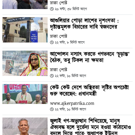
ঢাকা পোষ্ট
২০ ঘণ্টা, ৩৮ মিনিট আগে
আশুলিয়ার পোড়া লাশের নৃশংসতা :
দৃষ্টান্তমূলক বিচারের দাবি স্বজনদের
ঢাকা পোষ্ট
২২ ঘণ্টা, ৮ মিনিট আগে
আন্দোলন নস্যাৎ করতে গণভবনে ‘চূড়ান্ত’
বৈঠক, তবু টিকল না ক্ষমতা
ঢাকা পোষ্ট
২২ ঘণ্টা, ১০ মিনিট আগে
কেউ কেউ দেশে অস্থিরতা সৃষ্টির অপচেষ্টা
শুরু করেছেন: প্রধানমন্ত্রী
www.ajkerpatrika.com
২২ ঘণ্টা, ১০ মিনিট আগে
জুলাই গণ-অভ্যুত্থান শিখিয়েছে, মানুষ
ঐক্যবদ্ধ হলে দুর্ভেদ্য মনে হওয়া কাঠামোও
বদলে দিতে পারে: অধ্যাপক ইউনূস