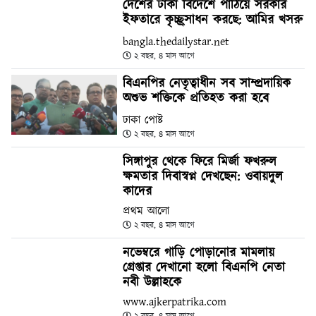
দেশের টাকা বিদেশে পাঠিয়ে সরকার
ইফতারে কৃচ্ছ্রসাধন করছে: আমির খসরু
bangla.thedailystar.net
২ বছর, ৪ মাস আগে
বিএনপির নেতৃত্বাধীন সব সাম্প্রদায়িক
অশুভ শক্তিকে প্রতিহত করা হবে
ঢাকা পোষ্ট
২ বছর, ৪ মাস আগে
সিঙ্গাপুর থেকে ফিরে মির্জা ফখরুল
ক্ষমতার দিবাস্বপ্ন দেখছেন: ওবায়দুল
কাদের
প্রথম আলো
২ বছর, ৪ মাস আগে
নভেম্বরে গাড়ি পোড়ানোর মামলায়
গ্রেপ্তার দেখানো হলো বিএনপি নেতা
নবী উল্লাহকে
www.ajkerpatrika.com