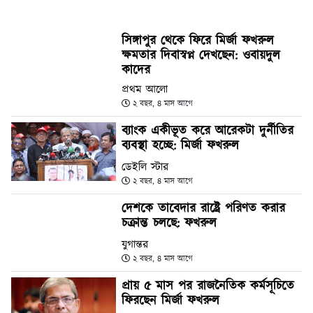
সিঙ্গাপুর থেকে ফিরে মির্জা ফখরুল
ক্ষমতার দিবাস্বপ্ন দেখছেন: ওবায়দুল
কাদের
প্রথম আলো
২ বছর, ৪ মাস আগে
ব্যাংক একীভূত করে আরেকটা দুর্নীতির
ব্যবস্থা হচ্ছে: মির্জা ফখরুল
ডেইলি স্টার
২ বছর, ৪ মাস আগে
দেশকে তাবেদার রাষ্ট্রে পরিণত করার
চক্রান্ত চলছে: ফখরুল
যুগান্তর
২ বছর, ৪ মাস আগে
প্রায় ৫ মাস পর রাজনৈতিক কর্মসূচিতে
ফিরছেন মির্জা ফখরুল