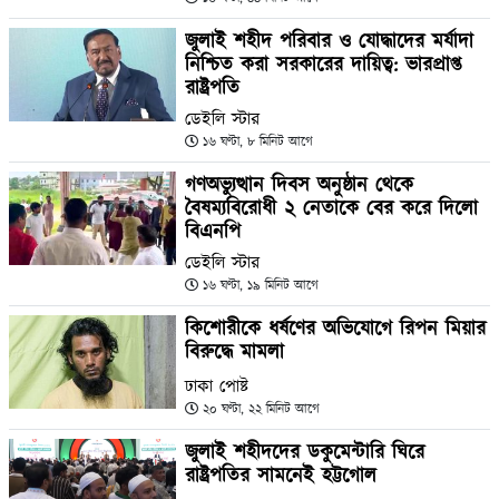
জুলাই শহীদ পরিবার ও যোদ্ধাদের মর্যাদা
নিশ্চিত করা সরকারের দায়িত্ব: ভারপ্রাপ্ত
রাষ্ট্রপতি
ডেইলি স্টার
১৬ ঘণ্টা, ৮ মিনিট আগে
গণঅভ্যুত্থান দিবস অনুষ্ঠান থেকে
বৈষম্যবিরোধী ২ নেতাকে বের করে দিলো
বিএনপি
ডেইলি স্টার
১৬ ঘণ্টা, ১৯ মিনিট আগে
কিশোরীকে ধর্ষণের অভিযোগে রিপন মিয়ার
বিরুদ্ধে মামলা
ঢাকা পোষ্ট
২০ ঘণ্টা, ২২ মিনিট আগে
জুলাই শহীদদের ডকুমেন্টারি ঘিরে
রাষ্ট্রপতির সামনেই হট্টগোল