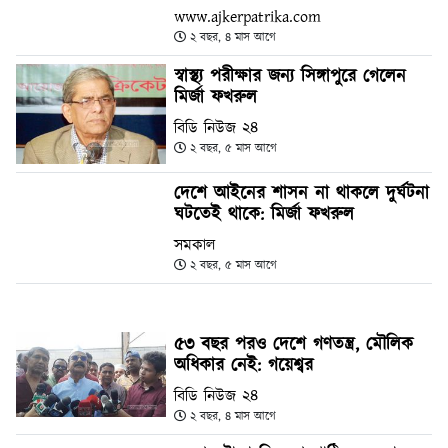
www.ajkerpatrika.com
২ বছর, ৪ মাস আগে
স্বাস্থ্য পরীক্ষার জন্য সিঙ্গাপুরে গেলেন
মির্জা ফখরুল
বিডি নিউজ ২৪
২ বছর, ৫ মাস আগে
দেশে আইনের শাসন না থাকলে দুর্ঘটনা
ঘটতেই থাকে: মির্জা ফখরুল
সমকাল
২ বছর, ৫ মাস আগে
৫৩ বছর পরও দেশে গণতন্ত্র, মৌলিক
অধিকার নেই: গয়েশ্বর
বিডি নিউজ ২৪
২ বছর, ৪ মাস আগে