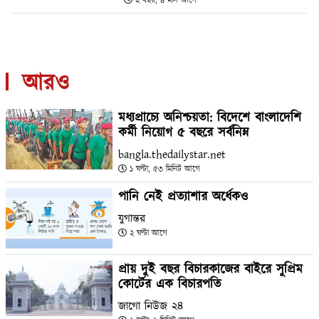
২ বছর, ৪ মাস আগে
আরও
মধ্যপ্রাচ্যে অনিশ্চয়তা: বিদেশে বাংলাদেশি
কর্মী নিয়োগ ৫ বছরে সর্বনিম্ন
bangla.thedailystar.net
১ ঘণ্টা, ৫৩ মিনিট আগে
পানি নেই প্রত্যাশার অর্ধেকও
যুগান্তর
২ ঘণ্টা আগে
প্রায় দুই বছর বিচারকাজের বাইরে সুপ্রিম
কোর্টের এক বিচারপতি
জাগো নিউজ ২৪