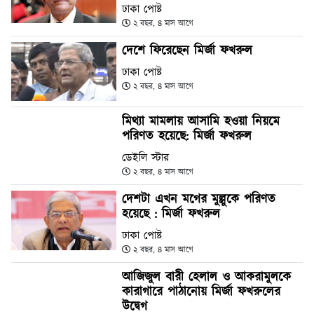
ঢাকা পোষ্ট
২ বছর, ৪ মাস আগে
দেশে ফিরেছেন মির্জা ফখরুল
ঢাকা পোষ্ট
২ বছর, ৪ মাস আগে
মিথ্যা মামলায় আসামি হওয়া নিয়মে
পরিণত হয়েছে: মির্জা ফখরুল
ডেইলি স্টার
২ বছর, ৪ মাস আগে
দেশটা এখন মগের মুল্লুকে পরিণত
হয়েছে : মির্জা ফখরুল
ঢাকা পোষ্ট
২ বছর, ৪ মাস আগে
আজিজুল বারী হেলাল ও আকরামুলকে
কারাগারে পাঠানোয় মির্জা ফখরুলের
উদ্বেগ