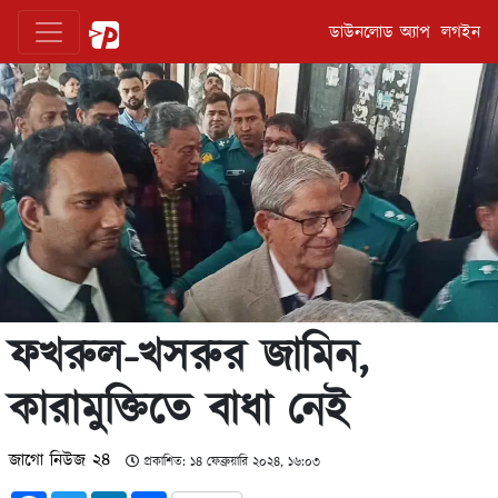
ডাউনলোড অ্যাপ
লগইন
ফখরুল-খসরুর জামিন,
কারামুক্তিতে বাধা নেই
জাগো নিউজ ২৪
প্রকাশিত: ১৪ ফেব্রুয়ারি ২০২৪, ১৬:০৩