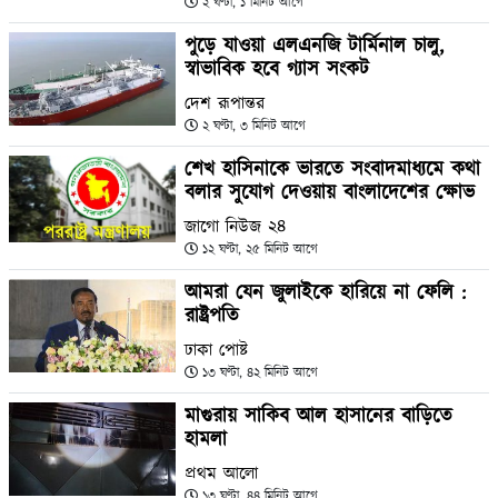
২ ঘণ্টা, ১ মিনিট আগে
পুড়ে যাওয়া এলএনজি টার্মিনাল চালু,
স্বাভাবিক হবে গ্যাস সংকট
দেশ রূপান্তর
২ ঘণ্টা, ৩ মিনিট আগে
শেখ হাসিনাকে ভারতে সংবাদমাধ্যমে কথা
বলার সুযোগ দেওয়ায় বাংলাদেশের ক্ষোভ
জাগো নিউজ ২৪
১২ ঘণ্টা, ২৫ মিনিট আগে
আমরা যেন জুলাইকে হারিয়ে না ফেলি :
রাষ্ট্রপতি
ঢাকা পোষ্ট
১৩ ঘণ্টা, ৪২ মিনিট আগে
মাগুরায় সাকিব আল হাসানের বাড়িতে
হামলা
প্রথম আলো
১৩ ঘণ্টা, ৪৪ মিনিট আগে