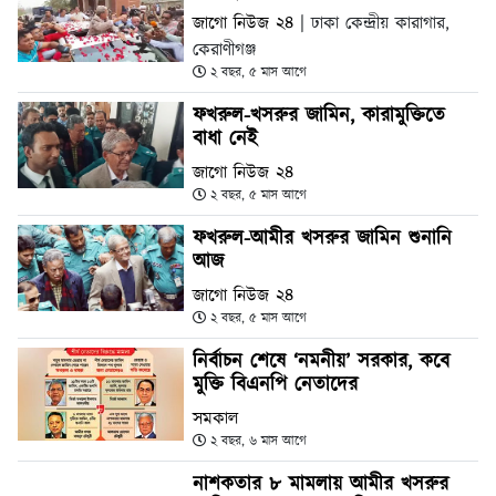
জাগো নিউজ ২৪
| ঢাকা কেন্দ্রীয় কারাগার,
কেরাণীগঞ্জ
২ বছর, ৫ মাস আগে
ফখরুল-খসরুর জামিন, কারামুক্তিতে
বাধা নেই
জাগো নিউজ ২৪
২ বছর, ৫ মাস আগে
ফখরুল-আমীর খসরুর জামিন শুনানি
আজ
জাগো নিউজ ২৪
২ বছর, ৫ মাস আগে
নির্বাচন শেষে ‘নমনীয়’ সরকার, কবে
মুক্তি বিএনপি নেতাদের
সমকাল
২ বছর, ৬ মাস আগে
নাশকতার ৮ মামলায় আমীর খসরুর