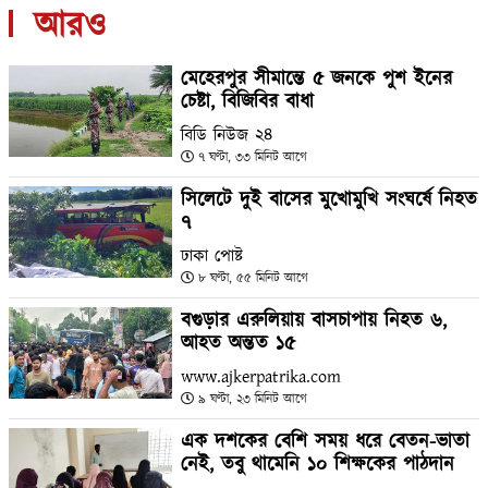
আরও
মেহেরপুর সীমান্তে ৫ জনকে পুশ ইনের
চেষ্টা, বিজিবির বাধা
বিডি নিউজ ২৪
৭ ঘণ্টা, ৩৩ মিনিট আগে
সিলেটে দুই বাসের মুখোমুখি সংঘর্ষে নিহত
৭
ঢাকা পোষ্ট
৮ ঘণ্টা, ৫৫ মিনিট আগে
বগুড়ার এরুলিয়ায় বাসচাপায় নিহত ৬,
আহত অন্তত ১৫
www.ajkerpatrika.com
৯ ঘণ্টা, ২৩ মিনিট আগে
এক দশকের বেশি সময় ধরে বেতন-ভাতা
নেই, তবু থামেনি ১০ শিক্ষকের পাঠদান