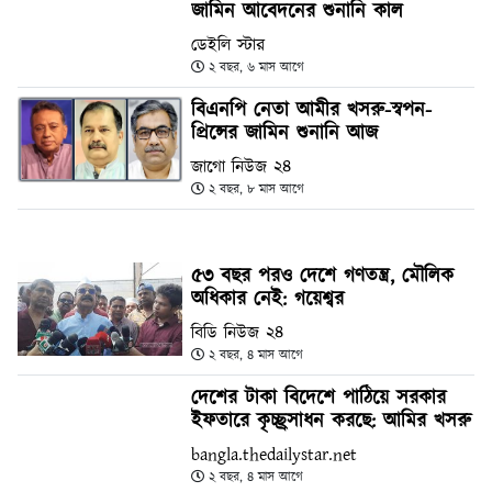
জামিন আবেদনের শুনানি কাল
ডেইলি স্টার
২ বছর, ৬ মাস আগে
বিএনপি নেতা আমীর খসরু-স্বপন-
প্রিন্সের জামিন শুনানি আজ
জাগো নিউজ ২৪
২ বছর, ৮ মাস আগে
৫৩ বছর পরও দেশে গণতন্ত্র, মৌলিক
অধিকার নেই: গয়েশ্বর
বিডি নিউজ ২৪
২ বছর, ৪ মাস আগে
দেশের টাকা বিদেশে পাঠিয়ে সরকার
ইফতারে কৃচ্ছ্রসাধন করছে: আমির খসরু
bangla.thedailystar.net
২ বছর, ৪ মাস আগে