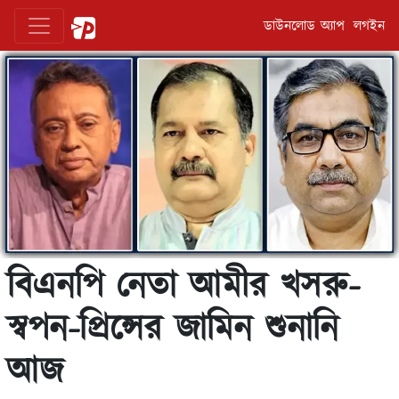
ডাউনলোড অ্যাপ
লগইন
বিএনপি নেতা আমীর খসরু-
স্বপন-প্রিন্সের জামিন শুনানি
আজ