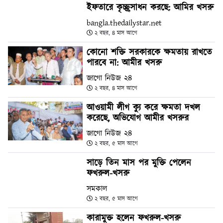
ইফতারে কৃচ্ছ্রসাধন করছে: আমির খসরু
bangla.thedailystar.net
২ বছর, ৪ মাস আগে
কোনো শক্তি সরকারকে ক্ষমতায় রাখতে
পারবে না: আমীর খসরু
জাগো নিউজ ২৪
২ বছর, ৪ মাস আগে
আওয়ামী লীগ ক্যু করে ক্ষমতা দখল
করেছে, অভিযোগ আমীর খসরুর
জাগো নিউজ ২৪
২ বছর, ৫ মাস আগে
সাড়ে তিন মাস পর মুক্তি পেলেন
ফখরুল-খসরু
সমকাল
২ বছর, ৫ মাস আগে
কারামুক্ত হলেন ফখরুল-খসরু