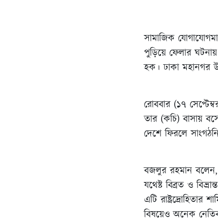
সামাজিক যোগাযোগমাধ
পুড়িয়ে ফেলার ঘটনায়
হক। ঢাকা মহানগর উ
রোববার (১৭ সেপ্টে
তার (কচি) বাসায় বস
দেশে ফিরলে সাংগঠনিক
বজলুর রহমান বলেন, 
যথেষ্ট বিব্রত ও বিভ্
এটি রাষ্ট্রদ্রোহিতা
বিষয়েও অনেক নেতি