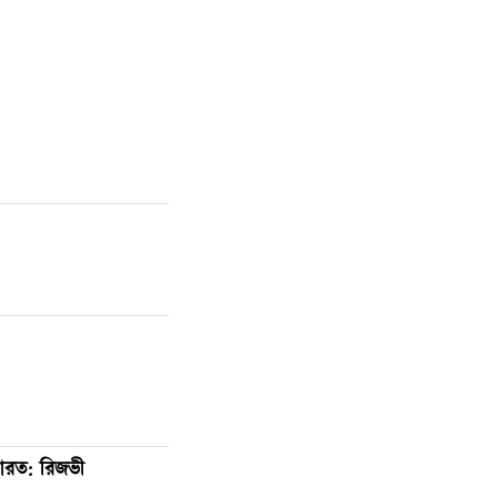
ারত: রিজভী