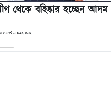
ীগ থেকে বহিষ্কার হচ্ছেন আদম
ত: ১৭ সেপ্টেম্বর ২০২৩, ১৯:৪২
In
hare