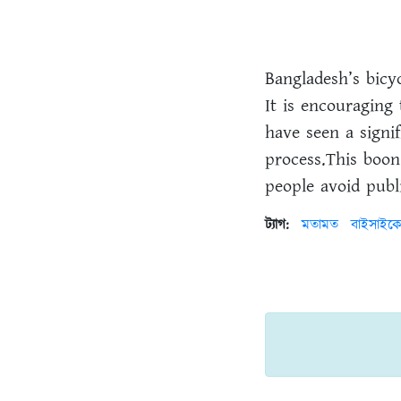
Bangladesh’s bicy
It is encouraging
have seen a signif
process.This boon
people avoid publ
ট্যাগ:
মতামত
বাইসাইক