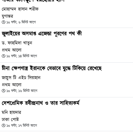
গাজার ধ্বংসস্তূপে স্বপ্নছোঁয়ার হাসি
মোহাম্মদ হাসান শরীফ
যুগান্তর
১০ ঘণ্টা, ৬ মিনিট আগে
জুলাইয়ের অসমাপ্ত এজেন্ডা পূরণের পথ কী
ড. ফাহমিদা খাতুন
প্রথম আলো
১০ ঘণ্টা, ১৪ মিনিট আগে
চীনা ক্ষেপণাস্ত্র ইরানকে যেভাবে যুদ্ধে টিকিয়ে রেখেছে
জান্নুস টি এইচ সিয়াহান
প্রথম আলো
১০ ঘণ্টা, ১৬ মিনিট আগে
দেশপ্রেমিক রবীন্দ্রনাথ ও তার সাহিত্যকর্ম
মনি হায়দার
ঢাকা পোষ্ট
১০ ঘণ্টা, ১৭ মিনিট আগে