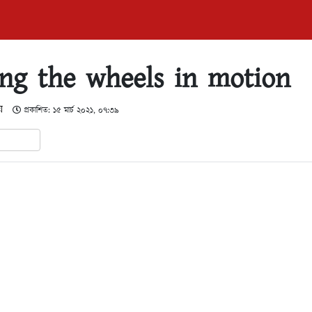
ing the wheels in motion
য়
প্রকাশিত: ১৫ মার্চ ২০২১, ০৭:৩৯
In
hare