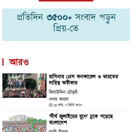
প্রতিদিন
৩৫০০+
সংবাদ পড়ুন
প্রিয়-তে
আরও
হাসিনার প্রেস কনফারেন্স ও ভারতের
দায়িত্ব অস্বীকার
জিয়াউদ্দিন চৌধুরী
প্রথম আলো
১৪ ঘণ্টা, ৭ মিনিট আগে
‘দীর্ঘ জুলাইয়ের যুগে’ ঢুকে পড়েছে
বাংলাদেশ