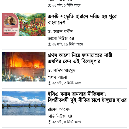
২৩ ঘণ্টা, ১ মিনিট আগে
একটি সংস্কৃতি হারালে দরিদ্র হয় পুরো
বাংলাদেশ
ড. হারুন রশীদ
জাগো নিউজ ২৪
২২ ঘণ্টা, ৫৯ মিনিট আগে
প্রথম আলো নিয়ে জামায়াতের নারী
এমপির কেন এই বিষোদ্‌গার
ড. নাদিম মাহমুদ
প্রথম আলো
২৩ ঘণ্টা, ৩ মিনিট আগে
ইসিএ বনাম রামসার নীতিমালা:
বিপরীতধর্মী দুই নীতির চাপে টাঙ্গুয়ার হাওর
রাসেল আহমদ
বিডি নিউজ ২৪
২৩ ঘণ্টা, ৪ মিনিট আগে