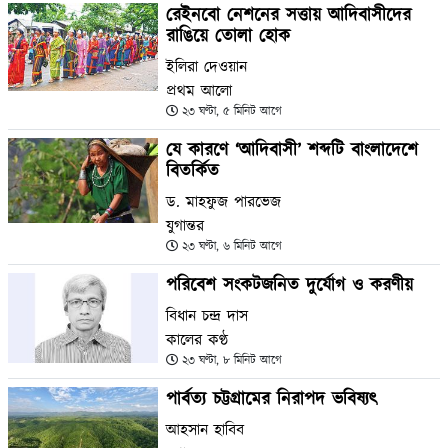
রেইনবো নেশনের সত্তায় আদিবাসীদের
রাঙিয়ে তোলা হোক
ইলিরা দেওয়ান
প্রথম আলো
২৩ ঘণ্টা, ৫ মিনিট আগে
যে কারণে ‘আদিবাসী’ শব্দটি বাংলাদেশে
বিতর্কিত
ড. মাহফুজ পারভেজ
যুগান্তর
২৩ ঘণ্টা, ৬ মিনিট আগে
পরিবেশ সংকটজনিত দুর্যোগ ও করণীয়
বিধান চন্দ্র দাস
কালের কণ্ঠ
২৩ ঘণ্টা, ৮ মিনিট আগে
পার্বত্য চট্টগ্রামের নিরাপদ ভবিষ্যৎ
আহসান হাবিব