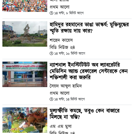
আলী রীয়াজ
প্রথম আলো
১৪ ঘণ্টা, ৮ মিনিট আগে
হামিদুর রহমানের ভাঙা ভাস্কর্য: মুক্তিযুদ্ধের
স্মৃতি রক্ষায় দায় কার?
শাহেদ কায়েস
বিডি নিউজ ২৪
১৪ ঘণ্টা, ১০ মিনিট আগে
ন্যাশনাল ইনস্টিটিউট অব ল্যাবরেটরি
মেডিসিন অ্যান্ড রেফারেল সেন্টারকে কেন
শক্তিশালী করা জরুরি
সৈয়দ আব্দুল হামিদ
প্রথম আলো
১৪ ঘণ্টা, ১৪ মিনিট আগে
মূল্যস্ফীতি কমছে, তবুও কেন বাজারে
মিলছে না স্বস্তি?
এম এম মুসা
বিডি নিউজ ২৪