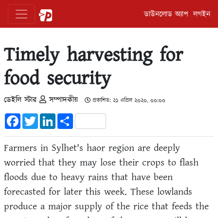
ডাউনলোড অ্যাপ
লগইন
Timely harvesting for
food security
ডেইলি স্টার
সম্পাদকীয়
প্রকাশিত: ২১ এপ্রিল ২০২০, ০০:০০
Facebook
Twitter
LinkedIn
Share
Farmers in Sylhet's haor region are deeply
worried that they may lose their crops to flash
floods due to heavy rains that have been
forecasted for later this week. These lowlands
produce a major supply of the rice that feeds the