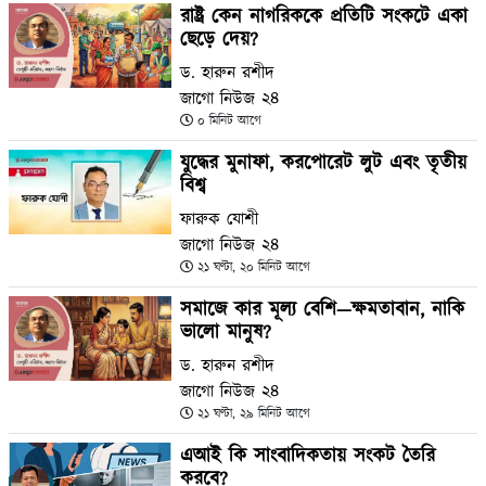
রাষ্ট্র কেন নাগরিককে প্রতিটি সংকটে একা
ছেড়ে দেয়?
ড. হারুন রশীদ
জাগো নিউজ ২৪
০ মিনিট আগে
যুদ্ধের মুনাফা, করপোরেট লুট এবং তৃতীয়
বিশ্ব
ফারুক যোশী
জাগো নিউজ ২৪
২১ ঘণ্টা, ২০ মিনিট আগে
সমাজে কার মূল্য বেশি—ক্ষমতাবান, নাকি
ভালো মানুষ?
ড. হারুন রশীদ
জাগো নিউজ ২৪
২১ ঘণ্টা, ২৯ মিনিট আগে
এআই কি সাংবাদিকতায় সংকট তৈরি
করবে?