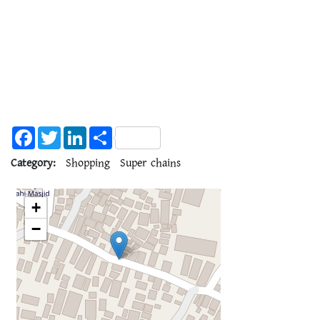
Facebook
Twitter
LinkedIn
Share
Category:
Shopping
Super chains
+
−