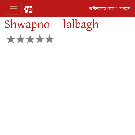
ডাউনলোড অ্যাপ
লগইন
Shwapno - lalbagh