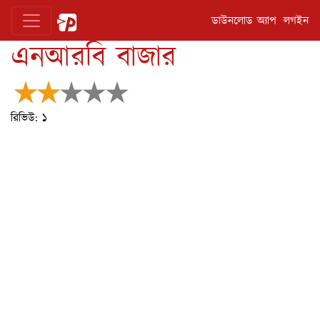
ডাউনলোড অ্যাপ
লগইন
এনআরবি বাজার
রিভিউ:
১