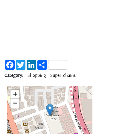
Facebook
Twitter
LinkedIn
Share
Category:
Shopping
Super chains
+
−