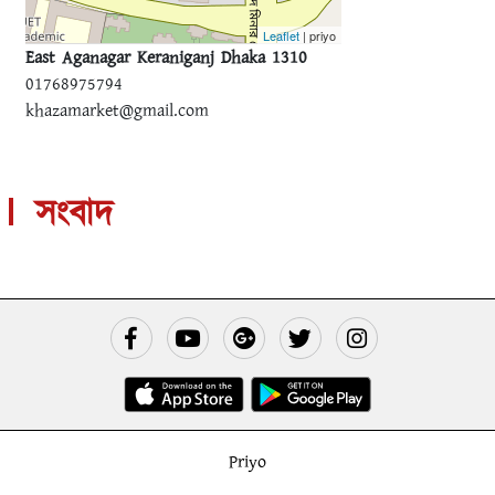
Leaflet
| priyo
East Aganagar Keraniganj Dhaka 1310
01768975794
khazamarket@gmail.com
সংবাদ
Priyo