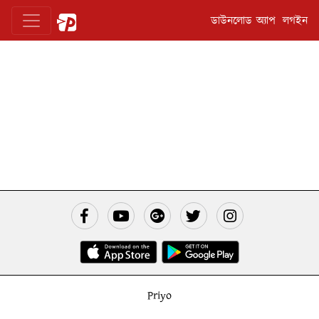
ডাউনলোড অ্যাপ
লগইন
Priyo