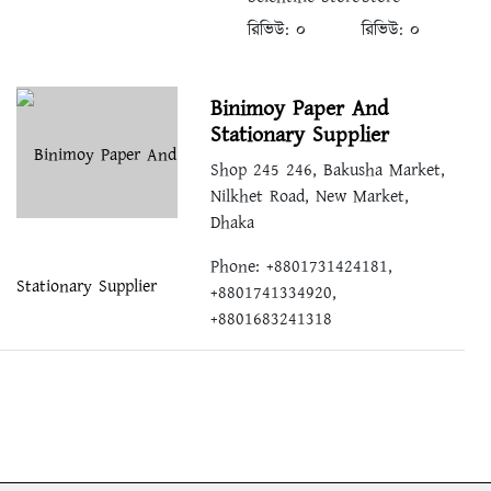
রিভিউ:
০
রিভিউ:
০
Binimoy Paper And
Stationary Supplier
Shop 245 246, Bakusha Market,
Nilkhet Road, New Market,
Dhaka
Phone: +8801731424181,
+8801741334920,
+8801683241318