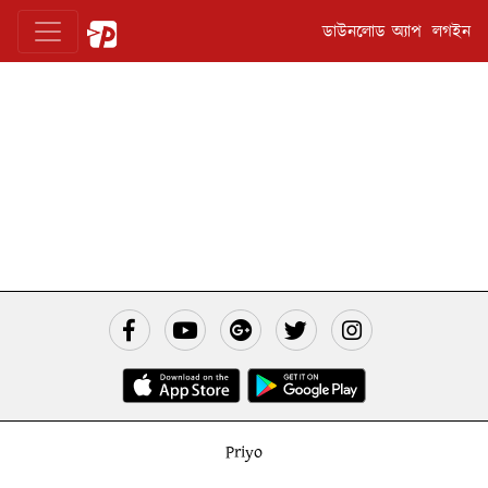
ডাউনলোড অ্যাপ
লগইন
Priyo