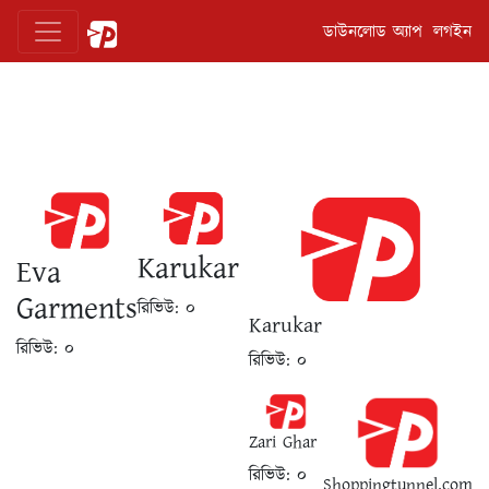
ডাউনলোড অ্যাপ
লগইন
Karukar
Eva
Garments
রিভিউ:
০
Karukar
রিভিউ:
০
রিভিউ:
০
Zari Ghar
রিভিউ:
০
Shoppingtunnel.com