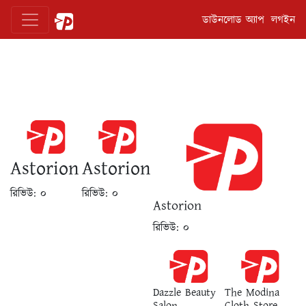
ডাউনলোড অ্যাপ
লগইন
Astorion
Astorion
রিভিউ:
০
রিভিউ:
০
Astorion
রিভিউ:
০
Dazzle Beauty
The Modina
Salon
Cloth Store