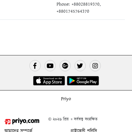
Phone: +88028819370,
+8801745764370
Priyo
© ২০২৬ প্রিয় ॥ সর্বস্বত্ব সংরক্ষিত
আমাদের সম্পর্কে
প্রাইভেসী পলিসি