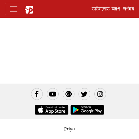
ডাউনলোড অ্যাপ
লগইন
Priyo